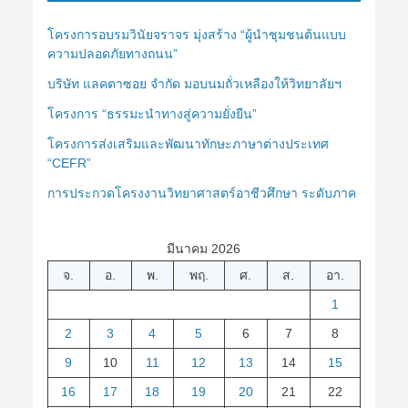
โครงการอบรมวินัยจราจร มุ่งสร้าง “ผู้นำชุมชนต้นแบบ
ความปลอดภัยทางถนน”
บริษัท แลคตาซอย จำกัด มอบนมถั่วเหลืองให้วิทยาลัยฯ
โครงการ “ธรรมะนำทางสู่ความยั่งยืน”
โครงการส่งเสริมและพัฒนาทักษะภาษาต่างประเทศ
“CEFR”
การประกวดโครงงานวิทยาศาสตร์อาชีวศึกษา ระดับภาค
มีนาคม 2026
จ.
อ.
พ.
พฤ.
ศ.
ส.
อา.
1
2
3
4
5
6
7
8
9
10
11
12
13
14
15
16
17
18
19
20
21
22