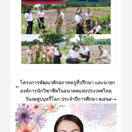
โครงการพัฒนาศักยภาพครูที่ปรึกษา และนายก
องค์การนักวิชาชีพในอนาคตแห่งประเทศไทย
วันงดสูบบุหรี่โลก ประจำปีการศึกษา ๒๕๖๙