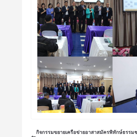
กิจกรรมขยายเครือข่ายอาสาสมัครพิทักษ์ธรรมช