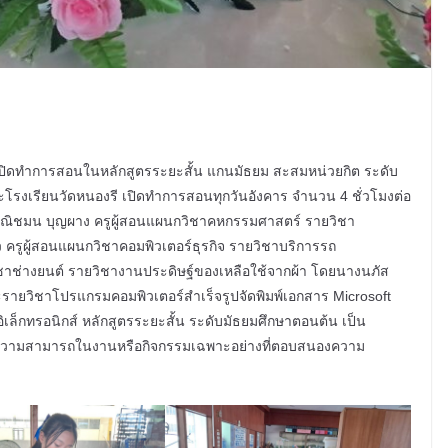
 เปิดทำการสอนในหลักสูตรระยะสั้น แกนมัธยม สะสมหน่วยกิต ระดับ
โรงเรียนวัดหนองรี เปิดทำการสอนทุกวันอังคาร จำนวน 4 ชั่วโมงต่อ
วณิชมน บุญผาง ครูผู้สอนแผนกวิชาคหกรรมศาสตร์ รายวิชา
ครูผู้สอนแผนกวิชาคอมพิวเตอร์ธุรกิจ รายวิชาบริการรถ
ิชาช่างยนต์ รายวิชางานประดิษฐ์ของเหลือใช้จากผ้า โดยนางนภัส
ะรายวิชาโปรแกรมคอมพิวเตอร์สำเร็จรูปจัดพิมพ์เอกสาร Microsoft
ิเล็กทรอนิกส์ หลักสูตรระยะสั้น ระดับมัธยมศึกษาตอนต้น เป็น
ทักษะ ความสามารถในงานหรือกิจกรรมเฉพาะอย่างที่ตอบสนองความ