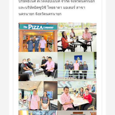
บริษัทธเนศ ดิเวลลอปเมนท์ จำกัด จังหวัดนครนยก
และบริษัทมิตซูบิชิ ไทยธาดา มอเตอร์ สาขา
นครนายก จังหวัดนครนายก