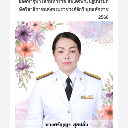
ยอดฟ้าจุฬาโลกมหาราช สมเด็จพระปฐมบรมก
ษัตริยาธิราชแห่งพระราชวงศ์จักรี พุทธศักราช
2568