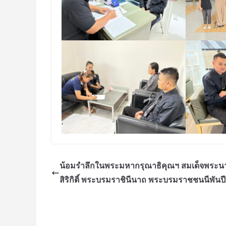
น้อมรำลึกในพระมหากรุณาธิคุณฯ สมเด็จพระนา
สิริกิติ์ พระบรมราชินีนาถ พระบรมราชชนนีพันป