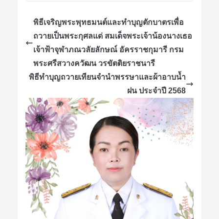
พิธีเจริญพระพุทธมนต์และทำบุญตักบาตรเพื่อ
ถวายเป็นพระกุศลแด่ สมเด็จพระเจ้าน้องนางเธอ
เจ้าฟ้าจุฬาภณวลัยลักษณ์ อัครราชกุมารี กรม
พระศรีสวางควัฒน วรขัตติยราชนารี
พิธีทำบุญถวายเทียนจำนำพรรษาและผ้าอาบน้ำ
ฝน ประจำปี 2568