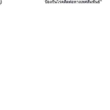
ู)
ป้องกันโรคติดต่อทางเพศสัมพันธ์”