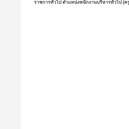
ราชการทั่วไป ตำแหน่งพนักงานบริหารทั่วไป (คร