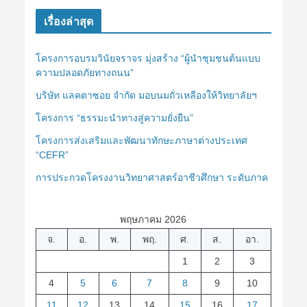
เรื่องล่าสุด
โครงการอบรมวินัยจราจร มุ่งสร้าง “ผู้นำชุมชนต้นแบบ
ความปลอดภัยทางถนน”
บริษัท แลคตาซอย จำกัด มอบนมถั่วเหลืองให้วิทยาลัยฯ
โครงการ “ธรรมะนำทางสู่ความยั่งยืน”
โครงการส่งเสริมและพัฒนาทักษะภาษาต่างประเทศ
“CEFR”
การประกวดโครงงานวิทยาศาสตร์อาชีวศึกษา ระดับภาค
พฤษภาคม 2026
จ.
อ.
พ.
พฤ.
ศ.
ส.
อา.
1
2
3
4
5
6
7
8
9
10
11
12
13
14
15
16
17